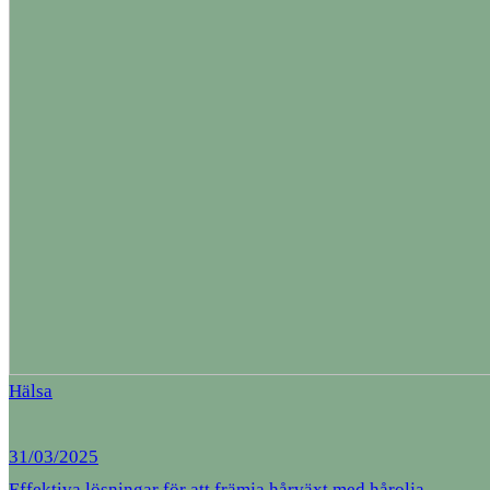
Hälsa
31/03/2025
Effektiva lösningar för att främja hårväxt med hårolja