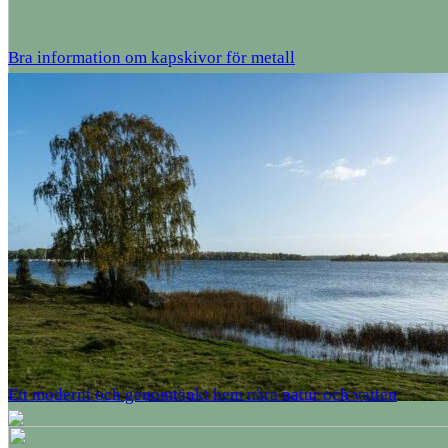
Bra information om kapskivor för metall
Ett modernt och genomtänkt hem nära natur och vatten